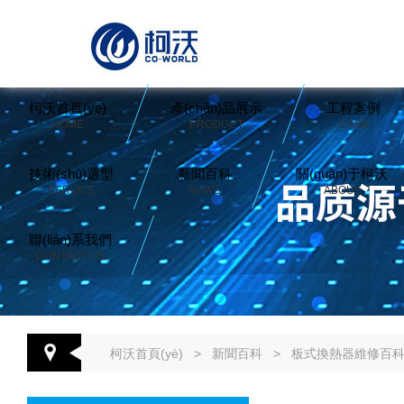
柯沃首頁(yè)
產(chǎn)品展示
工程案例
HOME
PRODUCT
CASE
技術(shù)選型
新聞百科
關(guān)于柯沃
SERVICE
NEWS
ABOUT
聯(lián)系我們
CONTACT US
柯沃首頁(yè)
>
新聞百科
>
板式換熱器維修百