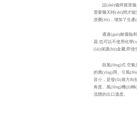
設(shè)備焊接泄漏后，容
需要幾天時(shí)間才能完成補
浪費(fèi)，增加了生產(chǎ
通過(guò)耐腐蝕
器,也可以不使用化學(xu
(lái)保護(hù)金屬;即使
鼓風(fēng)式:空氣先
的應(yīng)用。引風(fē
音小，是發(fā)展方向熱流
角度、風(fēng)機(j
流體的出口溫度。