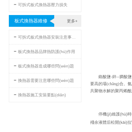
-
可拆式板式換熱器壓力損失
板式換熱器維修
更多+
-
可拆式板式換熱器安裝注意事項(xiàng)
-
板式換熱器品牌熱防護(hù)作用
-
板式換熱器造成哪些問(wèn)題
-
鉻酸鹽-鋅--膦酸
換熱器需要注意哪些問(wèn)題
要高的場(chǎng)合
-
共聚物水解的聚丙烯酰胺的分
換熱器施工安裝要點(diǎn)
停機(jī)維護(hù)
殘余液體后松開(kāi)拉