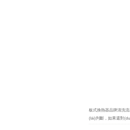
板式換熱器品牌清洗流程這個
(lái)判斷，如果還對(du