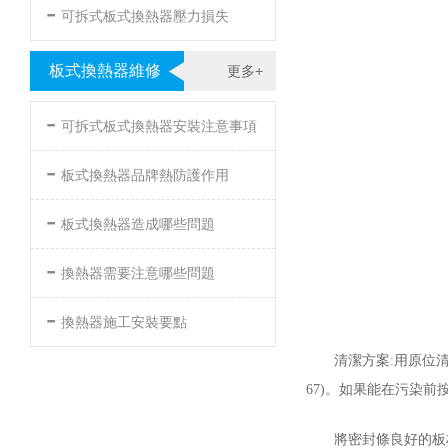
-
可拆式板式換熱器壓力損失
板式換熱器維修
更多+
-
可拆式板式換熱器安裝注意事項
-
板式換熱器品牌熱防護作用
-
板式換熱器造成哪些問題
-
換熱器需要注意哪些問題
-
換熱器施工安裝要點
清潔方案:用原位
67)。如果能在污染前
將密封條良好的板材，每