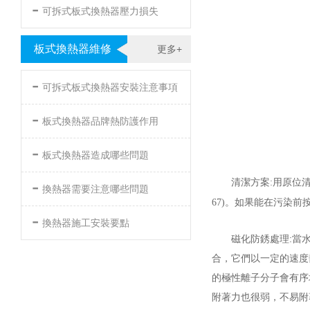
-
可拆式板式換熱器壓力損失
板式換熱器維修
更多+
-
可拆式板式換熱器安裝注意事項
-
板式換熱器品牌熱防護作用
-
板式換熱器造成哪些問題
-
清潔方案:用原位
換熱器需要注意哪些問題
67)。如果能在
-
換熱器施工安裝要點
磁化防銹處理:當水
合，它們以一定的速度
的極性離子分子會有序地
附著力也很弱，不易附著