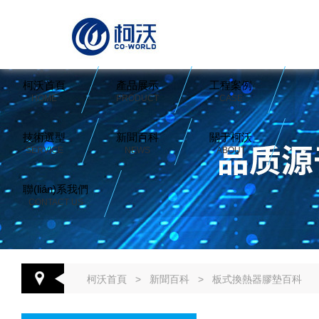
柯沃首頁
產品展示
工程案例
HOME
PRODUCT
CASE
技術選型
新聞百科
關于柯沃
SERVICE
NEWS
ABOUT
聯(lián)系我們
CONTACT US
柯沃首頁
>
新聞百科
>
板式換熱器膠墊百科