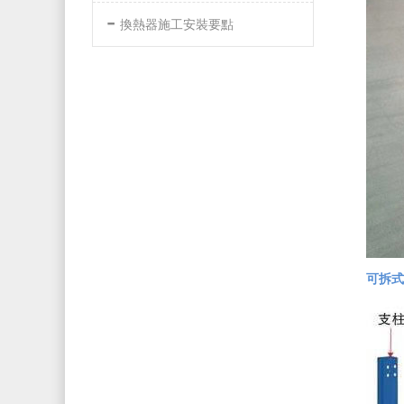
-
換熱器施工安裝要點
可拆式