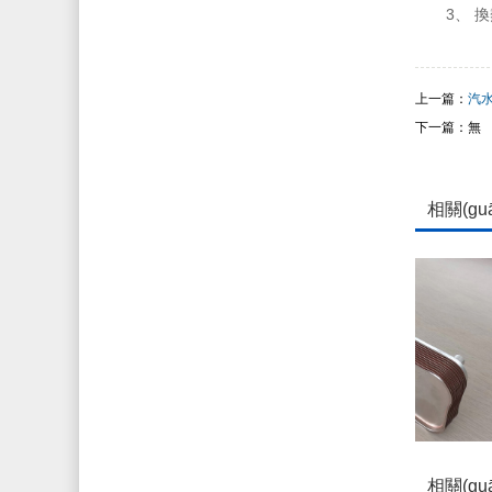
3
上一篇：
汽
下一篇：無
相關(gu
釬焊板式換熱器
相關(gu