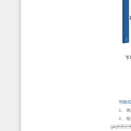
可拆式
1
2、 
(jié)