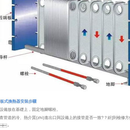
板式換熱器安裝步驟
、 將設備放在基礎上，固定地腳螺栓。
檢查管道的冷、熱介質(zhì)進出口與設備上的接管是否一致?？紤]到檢修
。