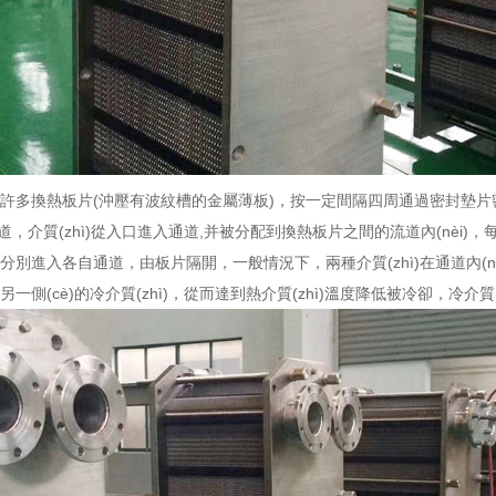
許多換熱板片(沖壓有波紋槽的金屬薄板)，按一定間隔四周通過密封墊片密
通道，介質(zhì)從入口進入通道,并被分配到換熱板片之間的流道內(nèi)
別進入各自通道，由板片隔開，一般情況下，兩種介質(zhì)在通道內(nèi
一側(cè)的冷介質(zhì)，從而達到熱介質(zhì)溫度降低被冷卻，冷介