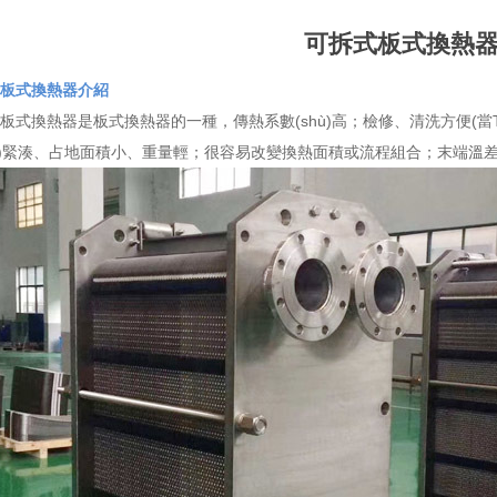
可拆式板式換熱
板式換熱器介紹
板式換熱器是板式換熱器的一種，傳熱系數(shù)高；檢修、清洗方便(當THE
gòu)緊湊、占地面積小、重量輕；很容易改變換熱面積或流程組合；末端溫差小等