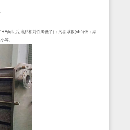
器
面世后,這點相對性降低了)；污垢系數(shù)低；結
。