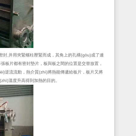
封,并用夾緊螺柱壓緊而成，其角上的孔構(gòu)成了連
，每張板片都有密封墊片，板與板之間的位置是交替放置，
)逆流流動，熱介質(zhì)將熱能傳遞給板片，板片又將
質(zhì)溫度升高得到加熱的目的。