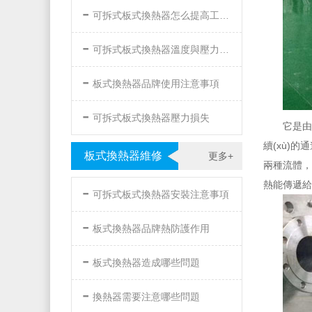
-
可拆式板式換熱器怎么提高工作效率
-
可拆式板式換熱器溫度與壓力的要求
-
板式換熱器品牌使用注意事項
-
可拆式板式換熱器壓力損失
它是由
續(xù)的
板式換熱器維修
更多+
兩種流體，分
熱能傳遞給另
-
可拆式板式換熱器安裝注意事項
-
板式換熱器品牌熱防護作用
-
板式換熱器造成哪些問題
-
換熱器需要注意哪些問題