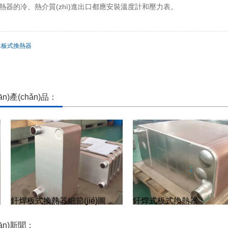
、 換熱器的冷、熱介質(zhì)進出口都應安裝溫度計和壓力表。
水板式換熱器
ān)產(chǎn)品：
釬焊板式換熱器細節(jié)圖
釬焊式板式換熱器
ān)新聞：